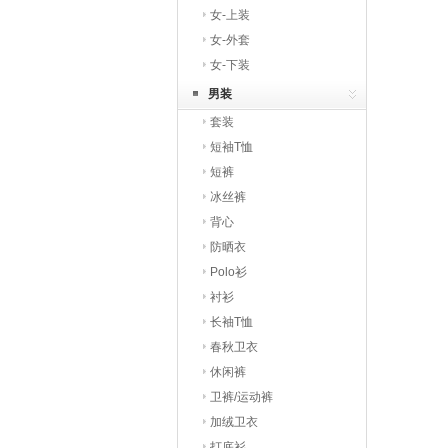
女-上装
女-外套
女-下装
男装
套装
短袖T恤
短裤
冰丝裤
背心
防晒衣
Polo衫
衬衫
长袖T恤
春秋卫衣
休闲裤
卫裤/运动裤
加绒卫衣
打底衫