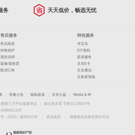
服务
天天低价，畅选无忧
售后服务
特色服务
售后政策
夺宝岛
价格保护
DIY装机
退款说明
延保服务
返修/退换货
京东E卡
取消订单
京东通信
京鱼座智能
测
|
质量公告
|
隐私政策
|
京东公益
|
Media & IR
交易第三方平台备案凭证
|
新出发京零 字第大120007号
06561155
2023）第00013号
|
营业执照
|
增值电信业务经营许可证