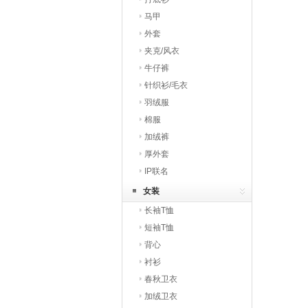
马甲
外套
夹克/风衣
牛仔裤
针织衫/毛衣
羽绒服
棉服
加绒裤
厚外套
IP联名
女装
长袖T恤
短袖T恤
背心
衬衫
春秋卫衣
加绒卫衣