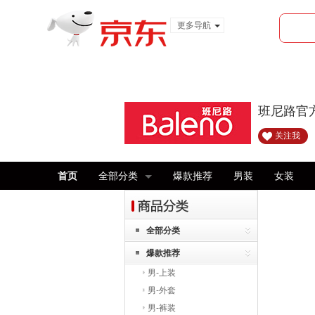
更多导航
服装城
食品
金融
班尼路官
关注我
首页
全部分类
爆款推荐
男装
女装
全部分类
爆款推荐
男-上装
男-外套
男-裤装