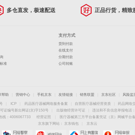
多仓直发，极速配送
正品行货，精致
支付方式
货到付款
在线支付
询
分期付款
标准
公司转账
家帮助
|
营销中心
|
手机京东
|
友情链接
|
销售联盟
|
京东社区
|
风险监
4号
|
ICP
|
药品医疗器械网络服务备案
|
自营医疗器械经营资质
|
药品网络
可证编号新出网证(京)字150号
|
出版物经营许可证
|
违法和不良信息举报电话：40
线：4006067733
经营证照
|
医疗器械第三方平台备案凭证（京）网械平台备字（
京东旗下网站：
京东钱包
|
京东云