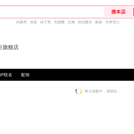
内裤男
丝袜
袜子男
无钢圈
文胸
情侣睡衣
船袜
吊带背心
方旗舰店
IP联名
配饰
努力加载中，请稍后...