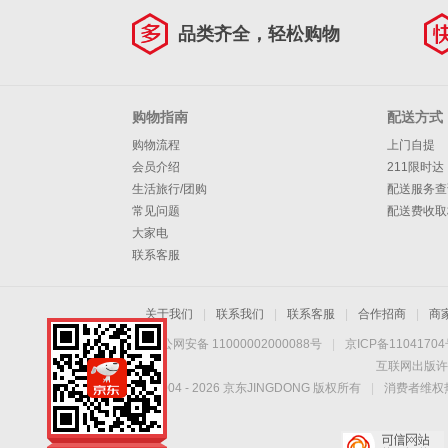
品类齐全，轻松购物
购物指南
配送方式
购物流程
上门自提
会员介绍
211限时达
生活旅行/团购
配送服务查
常见问题
配送费收取
大家电
联系客服
关于我们
|
联系我们
|
联系客服
|
合作招商
|
商
京公网安备 11000002000088号
|
京ICP备1104170
互联网出版许
Copyright © 2004 -
2026
京东JINGDONG 版权所有
|
消费者维权热
手机扫一扫，劲爆优