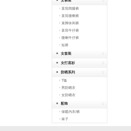
女裤装
直筒阔腿裤
直筒微喇裤
束脚休闲裤
直筒牛仔裤
微喇牛仔裤
短裤
女套装
女打底衫
防晒系列
T恤
男防晒衣
女防晒衣
配饰
保暖内衣/裤
袜子