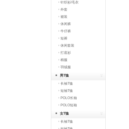
针织衫/毛衣
外套
裙装
休闲裤
牛仔裤
短裤
休闲套装
打底衫
棉服
羽绒服
男T恤
长袖T恤
短袖T恤
POLO长袖
POLO短袖
女T恤
长袖T恤
短袖T恤