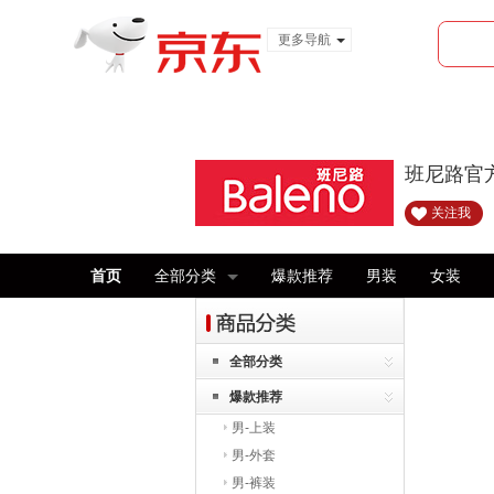
更多导航
服装城
食品
金融
班尼路官
关注我
首页
全部分类
爆款推荐
男装
女装
全部分类
爆款推荐
男-上装
男-外套
男-裤装