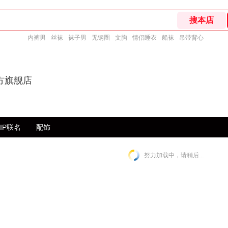
内裤男
丝袜
袜子男
无钢圈
文胸
情侣睡衣
船袜
吊带背心
方旗舰店
IP联名
配饰
努力加载中，请稍后...