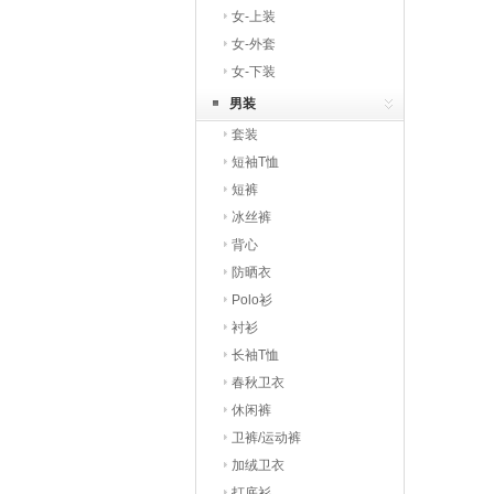
女-上装
女-外套
女-下装
男装
套装
短袖T恤
短裤
冰丝裤
背心
防晒衣
Polo衫
衬衫
长袖T恤
春秋卫衣
休闲裤
卫裤/运动裤
加绒卫衣
打底衫