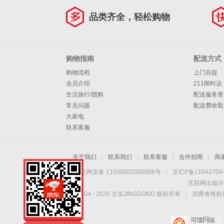
品类齐全，轻松购物
购物指南
配送方式
购物流程
上门自提
会员介绍
211限时达
生活旅行/团购
配送服务查
常见问题
配送费收取
大家电
联系客服
关于我们
|
联系我们
|
联系客服
|
合作招商
|
商
京公网安备 11000002000088号
|
京ICP备1104170
互联网出版许
Copyright © 2004 -
2026
京东JINGDONG 版权所有
|
消费者维权热
手机扫一扫，劲爆优